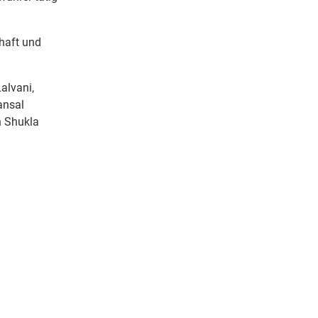
haft und
alvani,
ansal
n Shukla