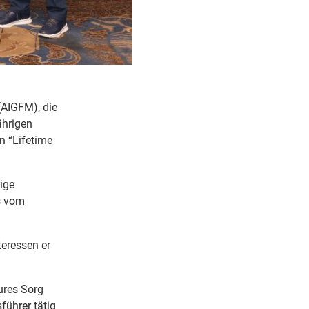
(AIGFM), die
ährigen
n “Lifetime
ige
ns vom
eressen er
ures Sorg
führer tätig