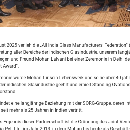
t 2025 verlieh die „All India Glass Manufacturers‘ Federation” 
retung aller Bereiche der indischen Glasindustrie, unserem langj
llegen und Freund Mohan Lalvani bei einer Zeremonie in Delhi de
t Award”.
emonie wurde Mohan für sein Lebenswerk und seine über 40-jähr
 der indischen Glasindustrie geehrt und erhielt Standing Ovatio
orstand.
ndet eine langjährige Beziehung mit der SORG-Gruppe, deren Int
 seit mehr als 25 Jahren in Indien vertritt.
es Ergebnis dieser Partnerschaft ist die Gründung des Joint Vent
ia Pvt. Ltd. im Jahr 2013, in dem Mohan bis heute als Geschäfts