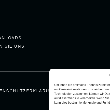
WNLOADS
N SIE UNS
Um Ihnen ein optimales Erlebnis zu biete
um Geräteinformationen zu speichern und
ENSCHUTZERKLÄRUNG
Technologien zustimmen, können wir Date
auf dieser Website verarbeiten. Wenn Sie 
kann dies bestimmte Merkmale und Funkti